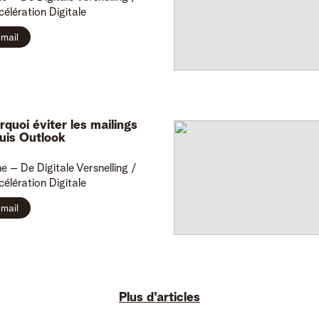
célération Digitale
mail
rquoi éviter les mailings
uis Outlook
ne
– De Digitale Versnelling /
célération Digitale
mail
Plus d'articles