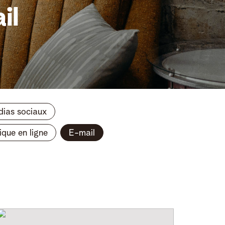
il
ias sociaux
ique en ligne
E-mail