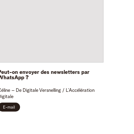
Peut-on envoyer des newsletters par
WhatsApp ?
éline
– De Digitale Versnelling / L’Accélération
igitale
E-mail