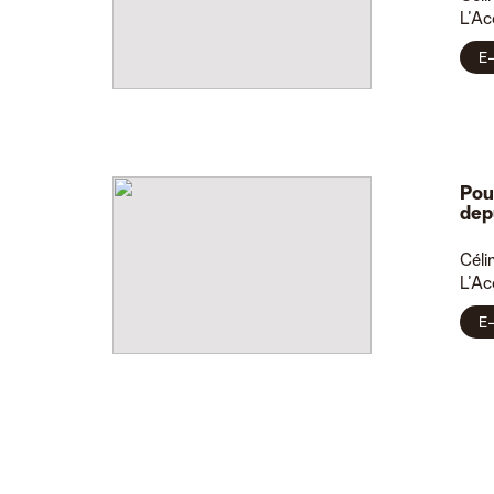
L’Ac
E-
Pou
dep
Céli
L’Ac
E-