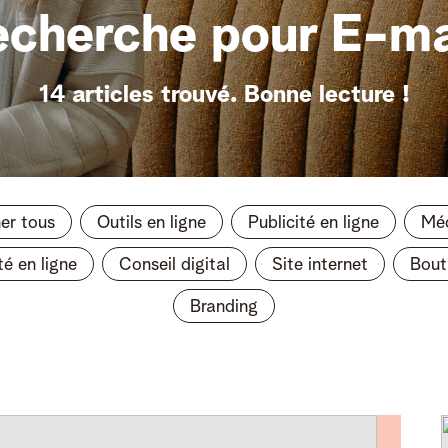
echerche pour E-ma
14 articles trouvé.
Bonne lecture !
her tous
Outils en ligne
Publicité en ligne
Méd
té en ligne
Conseil digital
Site internet
Bout
Branding