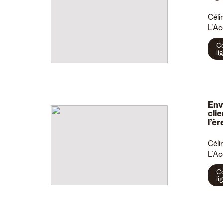
Céli
L’Ac
Co
li
Env
cli
l’è
Céli
L’Ac
Co
li