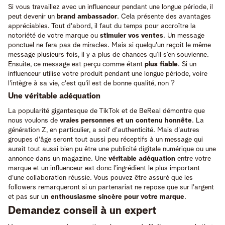
Si vous travaillez avec un influenceur pendant une longue période, il
peut devenir un
brand ambassador
. Cela présente des avantages
appréciables. Tout d'abord, il faut du temps pour accroître la
notoriété de votre marque ou
stimuler vos ventes
. Un message
ponctuel ne fera pas de miracles. Mais si quelqu'un reçoit le même
message plusieurs fois, il y a plus de chances qu’il s’en souvienne.
Ensuite, ce message est perçu comme étant
plus fiable
. Si un
influenceur utilise votre produit pendant une longue période, voire
l'intègre à sa vie, c'est qu'il est de bonne qualité, non ?
Une véritable adéquation
La popularité gigantesque de TikTok et de BeReal démontre que
nous voulons de
vraies personnes et un contenu honnête
. La
génération Z, en particulier, a soif d'authenticité. Mais d'autres
groupes d'âge seront tout aussi peu réceptifs à un message qui
aurait tout aussi bien pu être une publicité digitale numérique ou une
annonce dans un magazine. Une
véritable adéquation
entre votre
marque et un influenceur est donc l'ingrédient le plus important
d'une collaboration réussie. Vous pouvez être assuré que les
followers remarqueront si un partenariat ne repose que sur l'argent
et pas sur u
n enthousiasme sincère pour votre marque
.
Demandez conseil à un expert