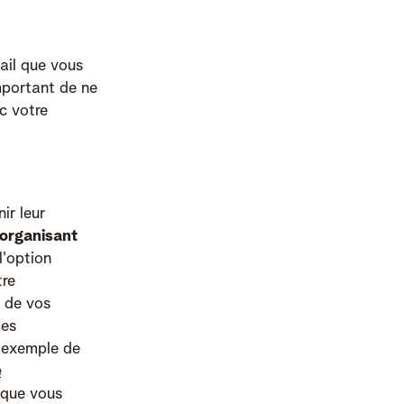
ail que vous
important de ne
c votre
ir leur
organisant
l'option
tre
s de vos
les
'exemple de
e
 que vous