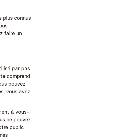
es plus connus
ous
z faire un
ilisé par pas
uite comprend
Vous pouvez
es, vous avez
ment à vous-
ous ne pouvez
tre public
ines