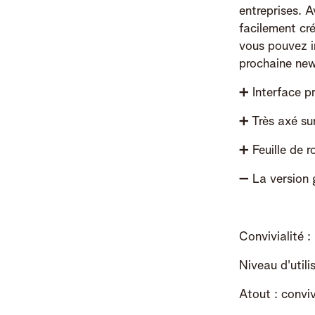
entreprises. 
facilement cré
vous pouvez i
prochaine news
➕
Interface p
➕
Très axé su
➕
Feuille de r
➖
La version g
Convivialité :
Niveau d'utili
Atout : convi