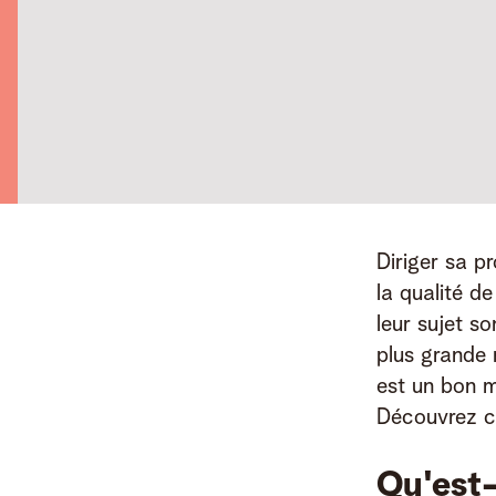
Diriger sa p
la qualité d
leur sujet s
plus grande 
est un bon m
Découvrez ci
Qu'est-