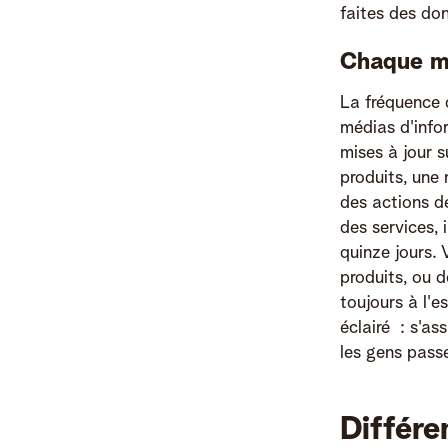
faites des do
Chaque mo
La fréquence 
médias d'info
mises à jour 
produits, une
des actions de
des services, 
quinze jours.
produits, ou 
toujours à l'e
éclairé : s'as
les gens pas
Différ