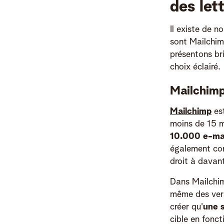
des let
Il existe de n
sont Mailchim
présentons b
choix éclairé.
Mailchimp
Mailchimp
es
moins de 15 m
10.000 e-mai
également con
droit à davan
Dans Mailchim
même des vers
créer qu'
une s
cible en fonct