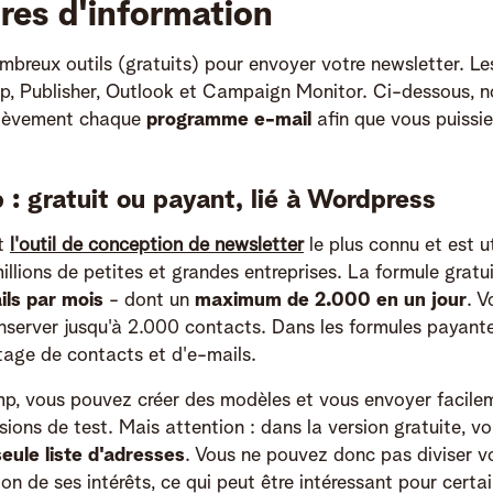
tres d'information
ombreux outils (gratuits) pour envoyer votre newsletter. L
p, Publisher, Outlook et Campaign Monitor. Ci-dessous, n
rièvement chaque
programme e-mail
afin que vous puissie
 : gratuit ou payant, lié à Wordpress
t
l'outil de conception de newsletter
le plus connu et est ut
illions de petites et grandes entreprises. La formule grat
ls par mois
- dont un
maximum de 2.000 en un jour
. 
server jusqu'à 2.000 contacts. Dans les formules payant
tage de contacts et d'e-mails.
p, vous pouvez créer des modèles et vous envoyer facile
ions de test. Mais attention : dans la version gratuite, v
eule liste d'adresses
. Vous ne pouvez donc pas diviser vo
ion de ses intérêts, ce qui peut être intéressant pour certa