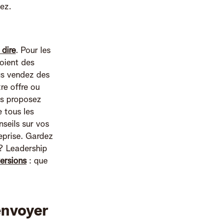
ez.
 dire
. Pour les
voient des
ous vendez des
re offre ou
us proposez
e tous les
seils sur vos
eprise. Gardez
f ? Leadership
ersions
: que
envoyer