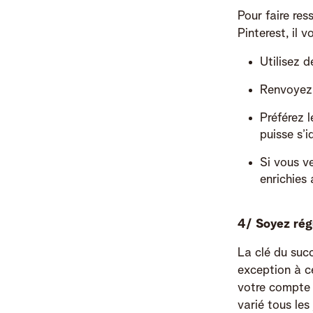
Pour faire res
Pinterest, il 
Utilisez 
Renvoyez 
Préférez 
puisse s’i
Si vous v
enrichies 
4/ Soyez régu
La clé du succ
exception à ce
votre compte 
varié tous le