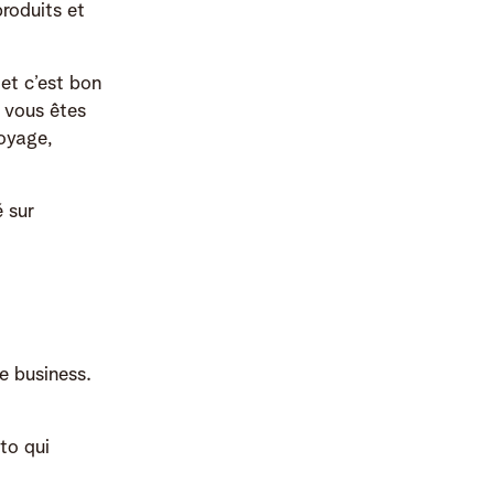
produits et
 et c’est bon
 vous êtes
voyage,
é sur
re business.
to qui