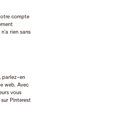
 votre compte
nement
n’a rien sans
, parlez-en
ite web. Avec
eurs vous
 sur Pinterest