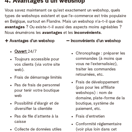
4. Avantages d'un webshop
Vous savez maintenant ce qu'est exactement un webshop, quels
types de webshops existent et que l'e-commerce est très populaire
en Belgique, surtout en Flandre. Mais un webshop n'a-t-il que des
avantages
? Ou existe-t-il aussi des aspects moins agréables ?
Nous énumérons les
avantages
et les
inconvénients
.
➕ Avantages d'un webshop
➖ Inconvénients d'un webshop
Ouvert
24/7
Chronophage : préparer les
commandes (à moins que
Toujours accessible pour
vous ne l'externalisiez),
vos clients (via votre site
traiter les commandes
web).
retournées, etc.
Frais de démarrage limités
Frais de développement
Pas de frais de personnel
(pas pour les affiliate
pour tenir votre boutique
webshops) : nom de
web
domaine, plate-forme de la
Possibilité d'élargir et de
boutique, système de
diversifier la clientèle
paiement, etc.
Pas de file d'attente à la
Frais d'entretien
caisse
Conformité réglementaire
Collecte de données utiles
(voir plus loin dans cet