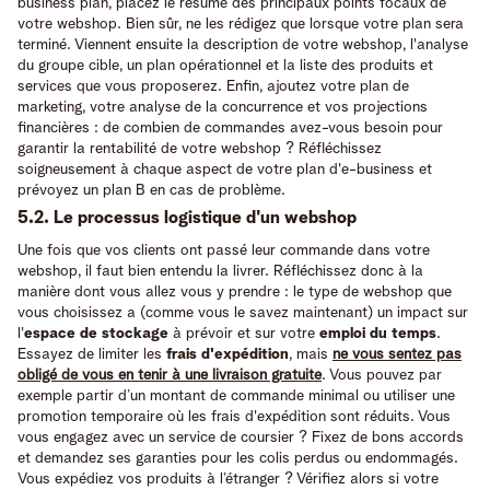
business plan, placez le résumé des principaux points focaux de
votre webshop. Bien sûr, ne les rédigez que lorsque votre plan sera
terminé. Viennent ensuite la description de votre webshop, l'analyse
du groupe cible, un plan opérationnel et la liste des produits et
services que vous proposerez. Enfin, ajoutez votre plan de
marketing, votre analyse de la concurrence et vos projections
financières : de combien de commandes avez-vous besoin pour
garantir la rentabilité de votre webshop ? Réfléchissez
soigneusement à chaque aspect de votre plan d'e-business et
prévoyez un plan B en cas de problème.
5.2. Le processus logistique d'un webshop
Une fois que vos clients ont passé leur commande dans votre
webshop, il faut bien entendu la livrer. Réfléchissez donc à la
manière dont vous allez vous y prendre : le type de webshop que
vous choisissez a (comme vous le savez maintenant) un impact sur
l'
espace de stockage
à prévoir et sur votre
emploi du temps
.
Essayez de limiter les
frais d'expédition
, mais
ne vous sentez pas
obligé de vous en tenir à une livraison gratuite
. Vous pouvez par
exemple partir d’un montant de commande minimal ou utiliser une
promotion temporaire où les frais d'expédition sont réduits. Vous
vous engagez avec un service de coursier ? Fixez de bons accords
et demandez ses garanties pour les colis perdus ou endommagés.
Vous expédiez vos produits à l’étranger ? Vérifiez alors si votre