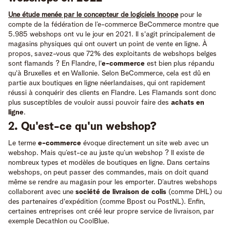
Une étude menée par le concepteur de logiciels Inoope
pour le
compte de la fédération de l’e-commerce BeCommerce montre que
5.985 webshops ont vu le jour en 2021. Il s'agit principalement de
magasins physiques qui ont ouvert un point de vente en ligne. À
propos, savez-vous que 72% des exploitants de webshops belges
sont flamands ? En Flandre, l'
e-commerce
est bien plus répandu
qu'à Bruxelles et en Wallonie. Selon BeCommerce, cela est dû en
partie aux boutiques en ligne néerlandaises, qui ont rapidement
réussi à conquérir des clients en Flandre. Les Flamands sont donc
plus susceptibles de vouloir aussi pouvoir faire des
achats en
ligne
.
2. Qu'est-ce qu'un webshop?
Le terme
e-commerce
évoque directement un site web avec un
webshop. Mais qu’est-ce au juste qu’un webshop ? Il existe de
nombreux types et modèles de boutiques en ligne. Dans certains
webshops, on peut passer des commandes, mais on doit quand
même se rendre au magasin pour les emporter. D’autres webshops
collaborent avec une
société de livraison de colis
(comme DHL) ou
des partenaires d'expédition (comme Bpost ou PostNL). Enfin,
certaines entreprises ont créé leur propre service de livraison, par
exemple Decathlon ou CoolBlue.