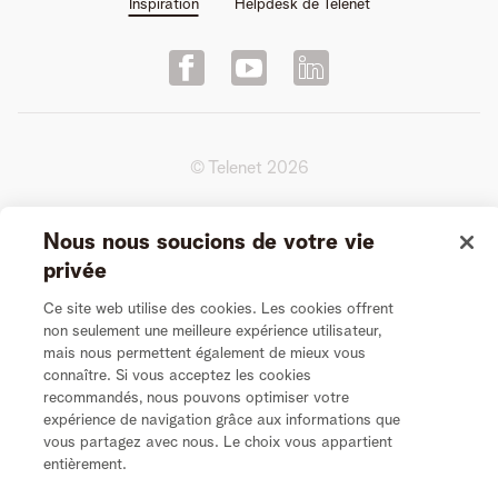
Inspiration
Helpdesk de Telenet
© Telenet
2026
Conditions d'utilisation de la Plate-forme
Nous nous soucions de votre vie
privée
Conditions générales de l’Entretien Vidéo
Ce site web utilise des cookies. Les cookies offrent
non seulement une meilleure expérience utilisateur,
Vie Privée
mais nous permettent également de mieux vous
connaître. Si vous acceptez les cookies
recommandés, nous pouvons optimiser votre
Politique de cookies
expérience de navigation grâce aux informations que
vous partagez avec nous. Le choix vous appartient
Modifier les préférences de cookies
entièrement.