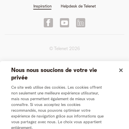
Inspiration
Helpdesk de Telenet
© Telenet
2026
Conditions d'utilisation de la Plate-forme
Nous nous soucions de votre vie
privée
Conditions générales de l’Entretien Vidéo
Ce site web utilise des cookies. Les cookies offrent
non seulement une meilleure expérience utilisateur,
Vie Privée
mais nous permettent également de mieux vous
connaître. Si vous acceptez les cookies
Politique de cookies
recommandés, nous pouvons optimiser votre
expérience de navigation grâce aux informations que
vous partagez avec nous. Le choix vous appartient
Modifier les préférences de cookies
entièrement.